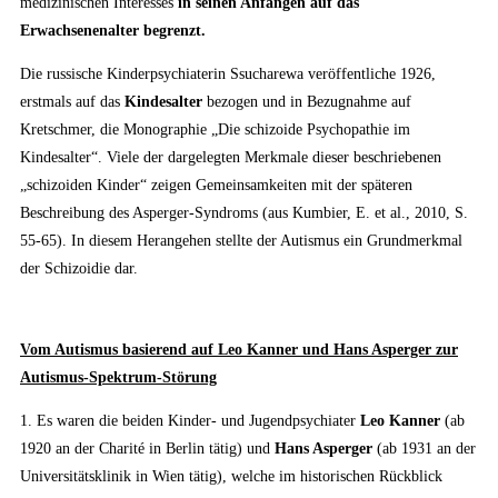
medizinischen Interesses
in seinen Anfängen auf das
Erwachsenenalter begrenzt.
Die russische Kinderpsychiaterin Ssucharewa veröffentliche 1926,
erstmals auf das
Kindesalter
bezogen und in Bezugnahme auf
Kretschmer, die Monographie „Die schizoide Psychopathie im
Kindesalter“. Viele der dargelegten Merkmale dieser beschriebenen
„schizoiden Kinder“ zeigen Gemeinsamkeiten mit der späteren
Beschreibung des Asperger-Syndroms (aus Kumbier, E. et al., 2010, S.
55-65). In diesem Herangehen stellte der Autismus ein Grundmerkmal
der Schizoidie dar.
Vom Autismus basierend auf Leo Kanner und Hans Asperger zur
Autismus-Spektrum-Störung
1. Es waren die beiden Kinder- und Jugendpsychiater
Leo Kanner
(ab
1920 an der Charité in Berlin tätig) und
Hans Asperger
(ab 1931 an der
Universitätsklinik in Wien tätig), welche im historischen Rückblick