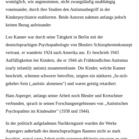
womöglich, wie angenommen, nicht zwangsläufig unabhängig
voneinander, durch ihre Studien den Autismusbegriff in der
Kinderpsychiatrie etablierten. Beide Autoren nahmen anfangs jedoch
keinen Bezug aufeinander.
Leo Kanner war durch seine Tätigkeit in Berlin mit der
deutschsprachigen Psychopathologie von Bleulers Schizophreniekonzept
vertraut, er wanderte 1924 nach Amerika aus. Er beschrieb 1943
Auffälligkeiten bei Kindern, die er 1944 als Frühkindlichen Autismus
(early infantily autism) zusammenfasste. Die Kinder, welche Kanner
beschrieb, schienen schwerer betroffen, zeigten ein stärkeres „In-sich-
gekehrt-Sein („autistic aloneness“) und waren geistig retardiert.
Hans Asperger, anfangs seiner Arbeit noch Bleuler und Kretschmer
verbunden, sprach in seinen Forschungsergebnissen von „Autistischen
Psychopathen im Kindesalter“ (1938 und 1944).
In der politisch aufgeladenen Nachkriegszeit wurden die Werke
Aspergers außerhalb des deutschsprachigen Raumes nicht so stark
beachtet, zumal seine Arbeit nicht systemunabhängig gewesen zu sein