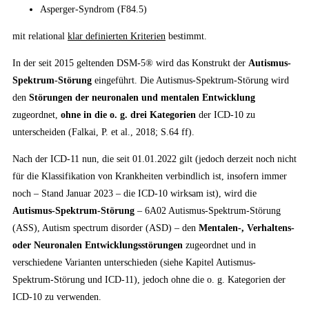
Asperger-Syndrom (F84.5)
mit relational
klar definierten Kriterien
bestimmt.
In der seit 2015 geltenden DSM-5® wird das Konstrukt der
Autismus-
Spektrum-Störung
eingeführt. Die Autismus-Spektrum-Störung wird
den
Störungen der neuronalen und mentalen Entwicklung
zugeordnet,
ohne in die o. g. drei Kategorien
der ICD-10 zu
unterscheiden (Falkai, P. et al., 2018; S.64 ff).
Nach der ICD-11 nun, die seit 01.01.2022 gilt (jedoch derzeit noch nicht
für die Klassifikation von Krankheiten verbindlich ist, insofern immer
noch – Stand Januar 2023 – die ICD-10 wirksam ist), wird die
Autismus-Spektrum-Störung
– 6A02 Autismus-Spektrum-Störung
(ASS), Autism spectrum disorder (ASD) – den
Mentalen-, Verhaltens-
oder Neuronalen Entwicklungsstörungen
zugeordnet und in
verschiedene Varianten unterschieden (siehe Kapitel Autismus-
Spektrum-Störung und ICD-11), jedoch ohne die o. g. Kategorien der
ICD-10 zu verwenden.