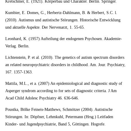
Kretschmer, E. (1921). Körperbau und Charakter. Berlin. Springer.
Kumbier, E. Domes, G., Herbertz-Dahlmann, B. & Herbert, S.C. l.
(2010). Autismus und autistische Störungen. Historische Entwicklung
und aktuelle Aspekte. Der Nervenarzt, 1. 55-65.
Leonhard, K. (1957) Aufteilung der endogenen Psy­chosen. Akademie-
Verlag. Berlin.
Lichtenstein, P. et al. (2010). The genetics of autism spectrum disorders
an related neuropsychiatric disorders in childhood. Am. Jour. Psychiatry,
167. 1357-1363.
Mattila, M.L., et a. (2007) An epidemiological and diagnostic study of
Asperger syndrom according to for sets of diagnostic criteria. J Am
Acad Child Adolesc Psychiatry 46. 636-646.
Poustka, Bölke Feineis-Matthews, Schmötzer (2004). Autistische
Störungen. In: Döpfner, Lehmkuhl, Petermann (Hrsg.) Leitfaden
Kinder- und Jugendpsychiatrie, Band 5, Göttingen. Hogrefe.