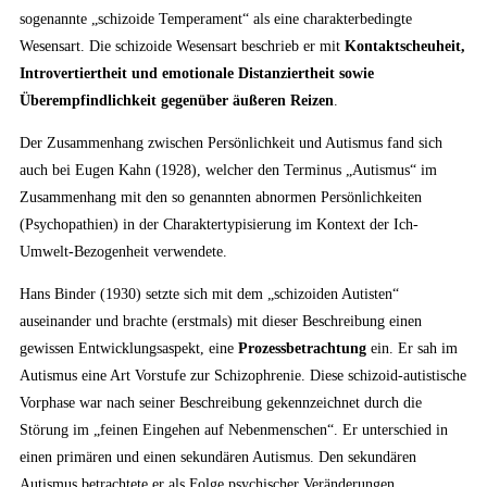
sogenannte „schizoide Temperament“ als eine charakterbedingte
Wesensart. Die schizoide Wesensart beschrieb er mit
Kon­taktscheuheit,
Introvertiertheit und emotionale Distanziertheit sowie
Überempfindlichkeit gegen­über äußeren Reizen
.
Der Zusammenhang zwischen Persönlichkeit und Autismus fand sich
auch bei Eugen Kahn (1928), welcher den Terminus „Autismus“ im
Zusammenhang mit den so genannten abnormen Persönlichkeiten
(Psychopathien) in der Charaktertypisierung im Kontext der Ich-
Umwelt-Bezogenheit verwendete.
Hans Binder (1930) setzte sich mit dem „schizoiden Autisten“
auseinander und brachte (erstmals) mit dieser Beschreibung einen
gewissen Entwicklungsaspekt, eine
Prozessbetrachtung
ein. Er sah im
Autismus eine Art Vorstufe zur Schizophrenie. Diese schizoid-autistische
Vorphase war nach seiner Beschreibung gekennzeichnet durch die
Störung im „feinen Eingehen auf Nebenmenschen“. Er unterschied in
einen primären und einen sekundären Autismus. Den sekundären
Autismus betrachtete er als Folge psychischer Veränderungen.