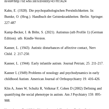
m/en#/http://id.who.int/icd/entity/437815624
Kahn, E. (1928). Die psychopathologischen Persönlichkeiten. In:
Bumke, O. (Hrsg.). Handbuch der Geisteskrankheiten. Berlin. Springer.
227-487
Kamp-Becker, I. & Bölte, S. (2021). Autismus (utb Profile 1) (German
Edition). utb. Kindle-Version.
Kanner, L. (1943). Autistic disturbances of affective contact, Nerv
Child. 2. 217-250.
Kanner, L. (1944). Early infantile autism. Journal Petriatr, 25. 211-217.
Kanner L (1949) Problems of nosology and psychodynamics in early
childhood Autism. American Journal of Orthopsychiatry 19. 416-426.
Klin A, Jones W, Schultz R, Volkmar F, Cohen D (2002) Defining and
quantifying the social phenotype in autism. Am J Psychiatry 159. 895-
908.