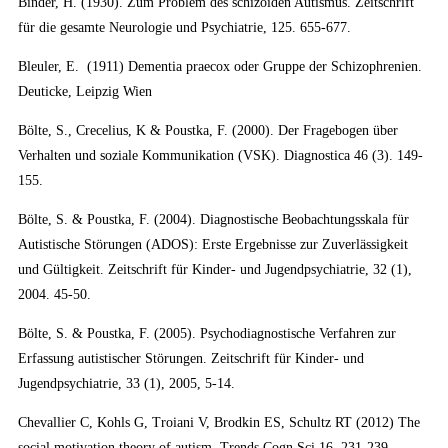
Binder, H. (1930). Zum Problem des schizoiden Autismus. Zeitschrift
für die gesamte Neurologie und Psychiatrie, 125. 655-677.
Bleuler, E. (1911) Dementia praecox oder Gruppe der Schizophrenien.
Deuticke, Leipzig Wien
Bölte, S., Crecelius, K & Poustka, F. (2000). Der Fragebogen über
Verhalten und soziale Kommunikation (VSK). Diagnostica 46 (3). 149-
155.
Bölte, S. & Poustka, F. (2004). Diagnostische Beobachtungsskala für
Autistische Störungen (ADOS): Erste Ergebnisse zur Zuverlässigkeit
und Gültigkeit. Zeitschrift für Kinder- und Jugendpsychiatrie, 32 (1),
2004. 45-50.
Bölte, S. & Poustka, F. (2005). Psychodiagnostische Verfahren zur
Erfassung autistischer Störungen. Zeitschrift für Kinder- und
Jugendpsychiatrie, 33 (1), 2005, 5-14.
Chevallier C, Kohls G, Troiani V, Brodkin ES, Schultz RT (2012) The
social motivation theory of autism. Trends Cogn Sci 16. 231-239.